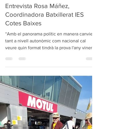
cotesbaixes
19 jun 2023
3 min de lectura
Entrevista Rosa Máñez,
Coordinadora Batxillerat IES
Cotes Baixes
“Amb el panorama polític en manera canvie
tant a nivell autonòmic com nacional cal
veure quin format tindrà la prova l'any vinent,
no...