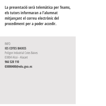
La presentació serà telemàtica per Teams,
els tutors informaran a l'alumnat
mitjançant el correu electrònic del
procediment per a poder accedir.
INFO
IES COTES BAIXES
Poligon Industrial Cotes Baixes
03804 Alcoi - Alacant
966 528 110
03000400@
edu.
gva.es