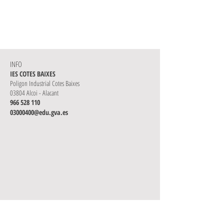
2on
Curs
MANTENIMENT
DE
VEHICLES
1er
Curs
INFO
FUSTA
IES COTES BAIXES
Poligon Industrial Cotes Baixes
03804 Alcoi - Alacant
966 528 110
03000400@
edu.
gva.es