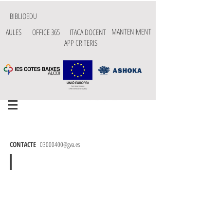
BIBLIOEDU
MANTENIMENT
AULES
OFFICE 365
ITACA DOCENT
APP CRITERIS
FP
BÀSICA
CONTACTE
03000400@gva.es
Fp Bàsica
Curs
2022-
2023