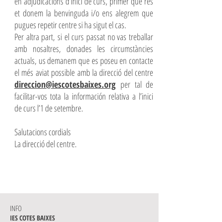
en adjudicacions d’inici de curs, primer que res
et donem la benvinguda i/o ens alegrem que
pugues repetir centre si ha sigut el cas.
Per altra part, si el curs passat no vas treballar
amb nosaltres, donades les circumstàncies
actuals, us demanem que es poseu en contacte
el més aviat possible amb la direcció del centre
direccion@iescotesbaixes.org
per tal de
facilitar-vos tota la información relativa a l’inici
de curs l’1 de setembre.
Salutacions cordials
La direcció del centre.
INFO
IES COTES BAIXES