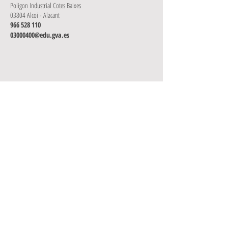
Poligon Industrial Cotes Baixes
03804 Alcoi - Alacant
966 528 110
03000400@
edu.
gva.es