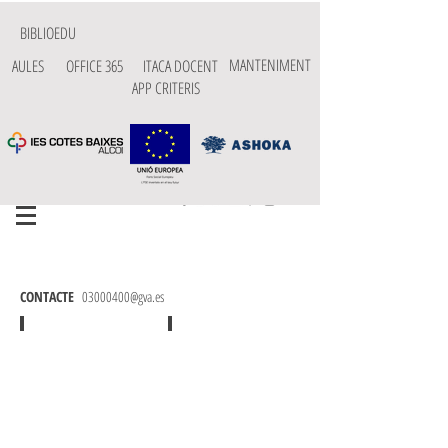
BIBLIOEDU
MANTENIMENT
AULES
OFFICE 365
ITACA DOCENT
APP CRITERIS
COMERÇ
CONTACTE
03000400@gva.es
Cicle Grau mitjà
Cicle Grau Superior
ACTIVITATS
COMERÇ
COMERCIALS
INTERNACIONAL