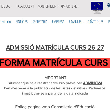
FICE 365
ITACA DOCENT
MANTENIMENT
APP CRITERIS
rientació
NOTÍCIES
SECRETARIA
EMPRESA
ERASMUS+
PRÀCTIQUES
P
ADMISSIÓ MATRÍCULA CURS 26-27
FORMA MATRÍCULA CURS 
IMPORTANT
L’alumnat que haja realitzat admissió prèvia per
ADMINOVA
han d’esperar a la publicació de les llistes definitives d’admesos
i matricular-se a partir de la data indicada
Enllaç pagina web Conselleria d'Educació