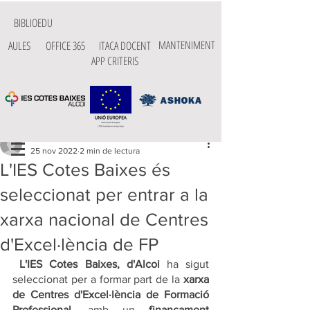
BIBLIOEDU
MANTENIMENT
AULES
OFFICE 365
ITACA DOCENT
APP CRITERIS
Entrada
cotesbaixes
25 nov 2022
2 min de lectura
L'IES Cotes Baixes és
seleccionat per entrar a la
xarxa nacional de Centres
d'Excel·lència de FP
L'IES Cotes Baixes, d'Alcoi
 ha sigut 
seleccionat per a formar part de la 
xarxa 
de Centres d'Excel·lència de Formació 
Professional
, amb un 
finançament 